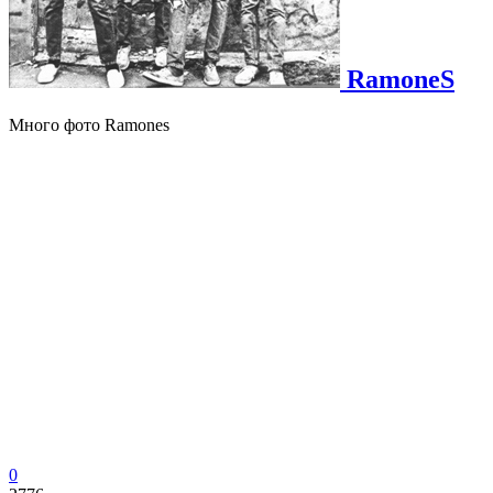
RamoneS
Много фото Ramones
0