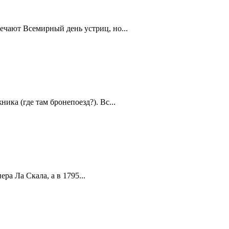
ечают Всемирный день устриц, но...
ика (где там бронепоезд?). Вс...
а Ла Скала, а в 1795...