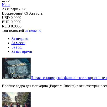
2776
Neon
23 января 2008
Воскресенье, 09 Августа
USD
0.0000
EUR
0.0000
RUB
0.0000
Топ новостей
за неделю
За неделю
За месяц
За год
За все время
Новая голливудская фишка – коллекционные в
Вообще вёдра для попкорна (Popcorn Bucket) в кинотеатрах вс