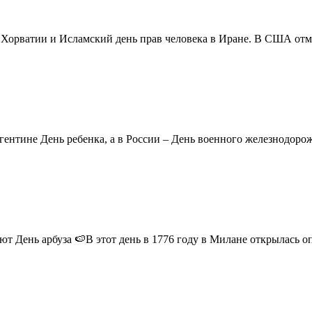
в Хорватии и Исламский день прав человека в Иране. В США отм
ентине День ребенка, а в России – День военного железнодорожн
 День арбуза 🍉В этот день в 1776 году в Милане открылась опер