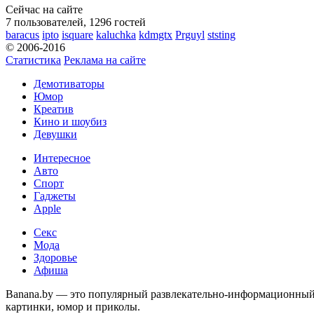
Сейчас на сайте
7 пользователей, 1296 гостей
baracus
ipto
isquare
kaluchka
kdmgtx
Prguyl
ststing
© 2006-2016
Статистика
Реклама на сайте
Демотиваторы
Юмор
Креатив
Кино и шоубиз
Девушки
Интересное
Авто
Спорт
Гаджеты
Apple
Секс
Мода
Здоровье
Афиша
Banana.by — это популярный развлекательно-информационный с
картинки, юмор и приколы.