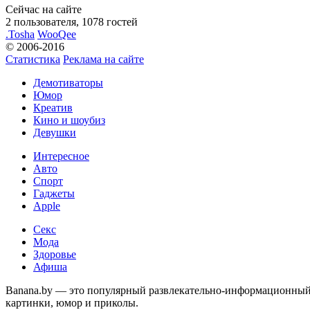
Сейчас на сайте
2 пользователя, 1078 гостей
.Tosha
WooQee
© 2006-2016
Статистика
Реклама на сайте
Демотиваторы
Юмор
Креатив
Кино и шоубиз
Девушки
Интересное
Авто
Спорт
Гаджеты
Apple
Секс
Мода
Здоровье
Афиша
Banana.by — это популярный развлекательно-информационный с
картинки, юмор и приколы.